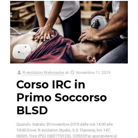
R-evolution Webmaster
at
Novembre 11, 2019
Corso IRC in
Primo Soccorso
BLSD
Quando: Sabato 30 novembre 2019 dalle ore 14:00 alle
19:00 Dove: R-evolution Studio, S.S. Flaminia, km 147,
06039, Trevi (PG) OBIETTIVI DEL CORSOFar apprendere ai