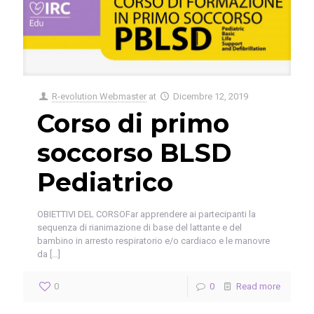
R-evolution Webmaster
at
Dicembre 12, 2019
Corso di primo
soccorso BLSD
Pediatrico
OBIETTIVI DEL CORSOFar apprendere ai partecipanti la
sequenza di rianimazione di base del lattante e del
bambino in arresto respiratorio e/o cardiaco e le manovre
da
[…]
0
0
Read more