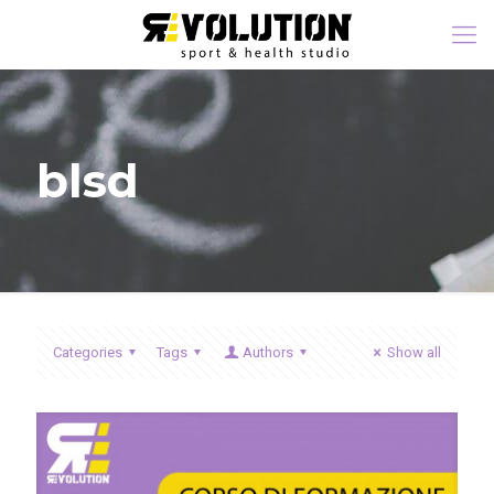
blsd
Categories
Tags
Authors
Show all