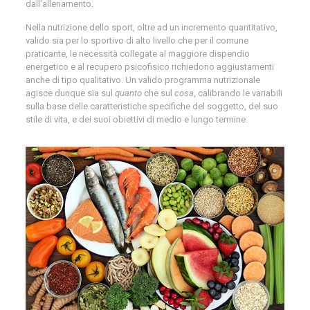
dall’allenamento.
Nella nutrizione dello sport, oltre ad un incremento quantitativo,
valido sia per lo sportivo di alto livello che per il comune
praticante, le necessità collegate al maggiore dispendio
energetico e al recupero psicofisico richiedono aggiustamenti
anche di tipo qualitativo. Un valido programma nutrizionale
agisce dunque sia sul
quanto
che sul
cosa
, calibrando le variabili
sulla base delle caratteristiche specifiche del soggetto, del suo
stile di vita, e dei suoi obiettivi di medio e lungo termine.