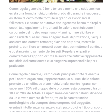
Come regola generale, è bene tenere a mente che sebbene non
esista una formula nutrizionale in grado di garantire il successo,
esistono di certo molte formule in grado di avvicinarci al
fallimento. Le sostanze nutritive che ingeriamo hanno molteplici
scopi, tutti egualmente importanti: le calorie costituiscono il
carburante del nostro organismo, vitamine, minerali, fibre e
antiossidanti ci assicurano adeguati livelli di protezione, l’acqua
assicura una corretta termoregolazione corporea, mentre le
proteine, con i loro aminoacidi essenziali, permettono il continuo
e costante rinnovamento dei tessuti. Regolare e ripartire
correttamente l’apporto di tutte le sostanze nutritive rappresenta
una sfida del nutrizionista e un’esigenza imprescindibile per il
praticante.
Come regola generale, i carboidrati, principale fonte di energia
per il nostro organismo, rappresentano un 50-60% delle calorie
previste da un efficace piano nutrizionale, mentre i grassi non
superano il 30% e il gruppo delle proteine resta compreso tra un
10 e un 20% del totale. La ripartizione dei carichi calorici dipende
da un elevato numero di fattori, tra cui le caratteristiche
morfologiche e la composizione corporea del soggetto,
eventuali intolleranze, carenze o stati patologici, e il tipo di sport