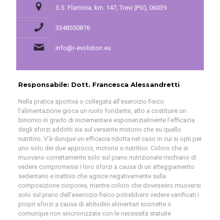
S.S. Flaminia, km. 147, Trevi (PG), 06039
3348550876
info@r-evolution.eu
Responsabile: Dott. Francesca Alessandretti
Nella pratica sportiva o collegata all’esercizio fisico
l’alimentazione gioca un ruolo fondante, atto a costituire un
binomio in grado di incrementare esponenzialmente l’efficacia
degli sforzi addotti sia sul versante motorio che su quello
nutritivo. V’è dunque un efficacia ridotta nel caso in cui si opti per
uno solo dei due approcci, motorio o nutritivo. Coloro che si
muovano correttamente solo sul piano nutrizionale rischiano di
vedere compromessi i loro sforzi a causa di un atteggiamento
sedentario e inattivo che agisce negativamente sulla
composizione corporea, mentre coloro che dovessero muoversi
solo sul piano dell’esercizio fisico potrebbero vedere vanificati i
propri sforzi a causa di abitudini alimentari scorrette o
comunque non sincronizzate con le necessità statuite