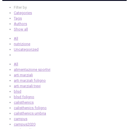
Filter by
Categories
Tags
Authors
Show all
All
nutrizione
Uncategorized
All
alimentazione sportivi
arti marziali
arti marziali foligno
arti marziali trevi
blsd
blsd foligno
calisthenics
calisthenics foligno
calisthenics umbria
campus
campus2020