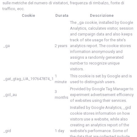
sulle metriche del numero di visitatori, frequenza di rimbalzo, fonte di
traffico, ecc.
Cookie
Durata
Descrizione
The _ga cookie, installed by Google
Analytics, calculates visitor, session
and campaign data and also keeps
track of site usage for the site's
_ga
2 years
analytics report. The cookie stores
information anonymously and
assigns a randomly generated
number to recognize unique
visitors.
1
This cookie is set by Google and is
_gat_gtag_UA_197647874_1
minute
used to distinguish users.
Provided by Google Tag Manager to
3
_gcl_au
experiment advertisement efficiency
months
of websites using their services.
Installed by Google Analytics, _gid
cookie stores information on how
visitors use a website, while also
creating an analytics report of the
_gid
1 day
website's performance. Some of
the data that are collected include