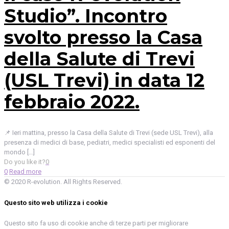
Studio”. Incontro
svolto presso la Casa
della Salute di Trevi
(USL Trevi) in data 12
febbraio 2022.
📌 Ieri mattina, presso la Casa della Salute di Trevi (sede USL Trevi), alla
presenza di medici di base, pediatri, medici specialisti ed esponenti del
mondo
[…]
Do you like it?
0
0
Read more
© 2020 R-evolution. All Rights Reserved.
Questo sito web utilizza i cookie
Questo sito fa uso di cookie anche di terze parti per migliorare