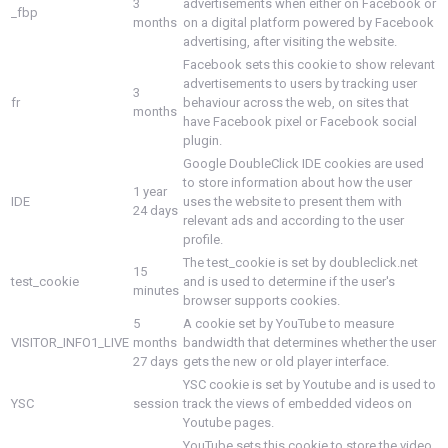
3
advertisements when either on Facebook or
_fbp
months
on a digital platform powered by Facebook
advertising, after visiting the website.
Facebook sets this cookie to show relevant
advertisements to users by tracking user
3
fr
behaviour across the web, on sites that
months
have Facebook pixel or Facebook social
plugin.
Google DoubleClick IDE cookies are used
to store information about how the user
1 year
IDE
uses the website to present them with
24 days
relevant ads and according to the user
profile.
The test_cookie is set by doubleclick.net
15
test_cookie
and is used to determine if the user's
minutes
browser supports cookies.
5
A cookie set by YouTube to measure
VISITOR_INFO1_LIVE
months
bandwidth that determines whether the user
27 days
gets the new or old player interface.
YSC cookie is set by Youtube and is used to
YSC
session
track the views of embedded videos on
Youtube pages.
YouTube sets this cookie to store the video