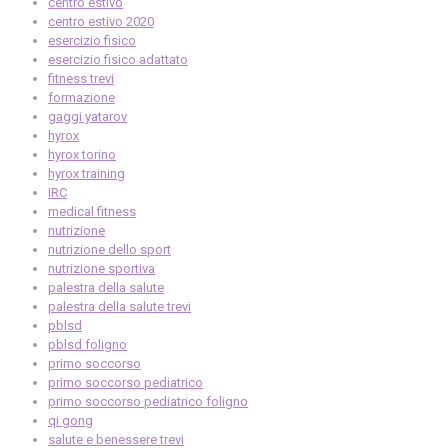
centro estivo
centro estivo 2020
esercizio fisico
esercizio fisico adattato
fitness trevi
formazione
gaggi yatarov
hyrox
hyrox torino
hyrox training
IRC
medical fitness
nutrizione
nutrizione dello sport
nutrizione sportiva
palestra della salute
palestra della salute trevi
pblsd
pblsd foligno
primo soccorso
primo soccorso pediatrico
primo soccorso pediatrico foligno
qi gong
salute e benessere trevi