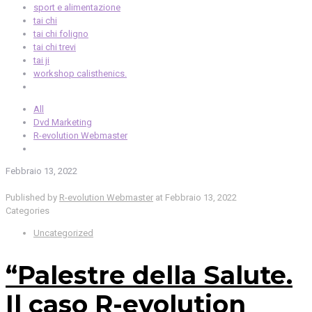
sport e alimentazione
tai chi
tai chi foligno
tai chi trevi
tai ji
workshop calisthenics.
All
Dvd Marketing
R-evolution Webmaster
Febbraio 13, 2022
Published by
R-evolution Webmaster
at
Febbraio 13, 2022
Categories
Uncategorized
“Palestre della Salute.
Il caso R-evolution