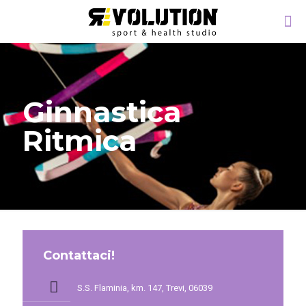
Ginnastica
Ritmica
Contattaci!
S.S. Flaminia, km. 147, Trevi, 06039