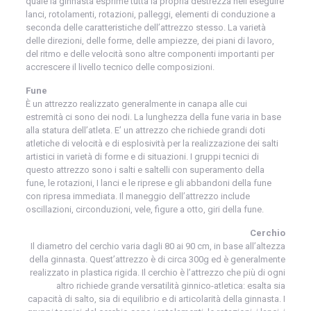
quale la ginnasta esprime tutta la propria destrezza nell’eseguire
lanci, rotolamenti, rotazioni, palleggi, elementi di conduzione a
seconda delle caratteristiche dell’attrezzo stesso. La varietà
delle direzioni, delle forme, delle ampiezze, dei piani di lavoro,
del ritmo e delle velocità sono altre componenti importanti per
accrescere il livello tecnico delle composizioni.
Fune
È un attrezzo realizzato generalmente in canapa alle cui
estremità ci sono dei nodi. La lunghezza della fune varia in base
alla statura dell’atleta. E’ un attrezzo che richiede grandi doti
atletiche di velocità e di esplosività per la realizzazione dei salti
artistici in varietà di forme e di situazioni. I gruppi tecnici di
questo attrezzo sono i salti e saltelli con superamento della
fune, le rotazioni, I lanci e le riprese e gli abbandoni della fune
con ripresa immediata. Il maneggio dell’attrezzo include
oscillazioni, circonduzioni, vele, figure a otto, giri della fune.
Cerchio
Il diametro del cerchio varia dagli 80 ai 90 cm, in base all’altezza
della ginnasta. Quest’attrezzo è di circa 300g ed è generalmente
realizzato in plastica rigida. Il cerchio è l’attrezzo che più di ogni
altro richiede grande versatilità ginnico-atletica: esalta sia
capacità di salto, sia di equilibrio e di articolarità della ginnasta. I