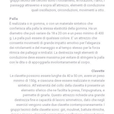
gruppi tecnici del cerchio sono i rotolamenti, le rotazioni, i lanci, i
passaggi attraverso e sopra all’attrezzo, elementi di conduzione
quali oscillazioni, circonduzioni, movimenti a otto.
Palla
È realizzata o in gomma, o con un materiale sintetico che
conferisca alla palla la stessa elasticità della gomma. Ha un
diametro che può variare da 18 a 20 cm e un peso minimo di 400
g. La palla può essere di qualsiasi colore. E’ un attrezzo che
consente movimenti di grande impatto emotivo per l’eleganza
dei rotolamenti e del maneggio e al tempo stesso per la forza
ritmica dei palleggi e rimbalzi. La destrezza negli elementi di
conduzione deve essere massima per evitare di stringere la palla
con le dita o di appoggiarla involontariamente al corpo.
Clavette
Le clavette possono essere lunghe da 40 a 50 cm, avere un peso
minimo di 150g, e ciascuna deve essere realizzate in materiale
sintetico. All’estremità del collo della clavetta è presente un
elemento sferico che ne facilita la presa, l’impugnatura, e
permette di girarla. Questo attrezzo richiede una grande
destrezza fine e capacità di lavoro simmetrico, dato che negli
esercizi vengono usate due clavette contemporaneamente. I
gruppi tecnici delle clavette sono: giri, moulinet, battute ritmiche,