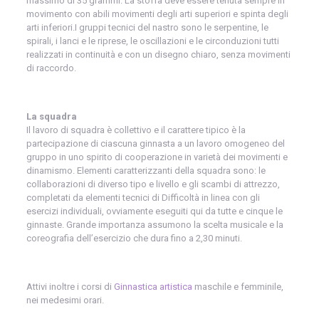
massimo di 35 grammi. La stoffa deve essere tenuta sempre in
movimento con abili movimenti degli arti superiori e spinta degli
arti inferiori.I gruppi tecnici del nastro sono le serpentine, le
spirali, i lanci e le riprese, le oscillazioni e le circonduzioni tutti
realizzati in continuità e con un disegno chiaro, senza movimenti
di raccordo.
La squadra
Il lavoro di squadra è collettivo e il carattere tipico è la
partecipazione di ciascuna ginnasta a un lavoro omogeneo del
gruppo in uno spirito di cooperazione in varietà dei movimenti e
dinamismo. Elementi caratterizzanti della squadra sono: le
collaborazioni di diverso tipo e livello e gli scambi di attrezzo,
completati da elementi tecnici di Difficoltà in linea con gli
esercizi individuali, ovviamente eseguiti qui da tutte e cinque le
ginnaste. Grande importanza assumono la scelta musicale e la
coreografia dell’esercizio che dura fino a 2,30 minuti.
Attivi inoltre i corsi di
Ginnastica artistica
maschile e femminile,
nei medesimi orari.