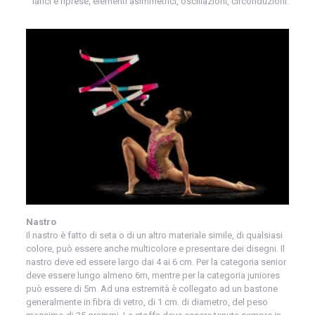
lanci e riprese, elementi asimmetrici, oscillazioni, circonduzioni.
Nastro
Il nastro è fatto di seta o di un altro materiale simile, di qualsiasi
colore, può essere anche multicolore e presentare dei disegni. Il
nastro deve ed essere largo dai 4 ai 6 cm. Per la categoria senior
deve essere lungo almeno 6m, mentre per la categoria juniores
può essere di 5m. Ad una estremità è collegato ad un bastone
generalmente in fibra di vetro, di 1 cm. di diametro, del peso