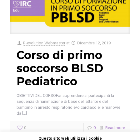
R-evolution Webmaster
at
Dicembre 12, 2019
Corso di primo
soccorso BLSD
Pediatrico
OBIETTIVI DEL CORSOFar apprendere ai partecipanti la
sequenza di rianimazione di base del lattante e del
bambino in arresto respiratorio e/o cardiaco e le manovre
da
[…]
0
0
Read more
Questo sito web utilizza i cookie