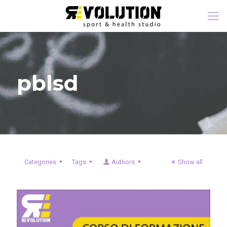
pblsd
Categories
Tags
Authors
Show all