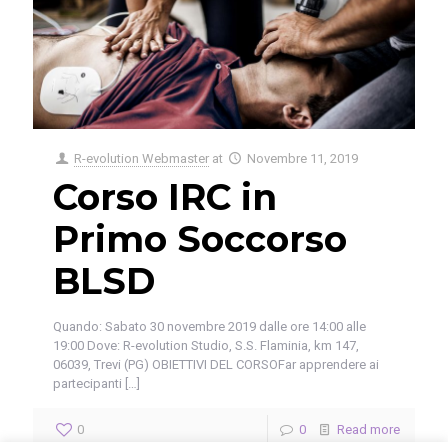
R-evolution Webmaster
at
Novembre 11, 2019
Corso IRC in
Primo Soccorso
BLSD
Quando: Sabato 30 novembre 2019 dalle ore 14:00 alle
19:00 Dove: R-evolution Studio, S.S. Flaminia, km 147,
06039, Trevi (PG) OBIETTIVI DEL CORSOFar apprendere ai
partecipanti
[…]
0
0
Read more