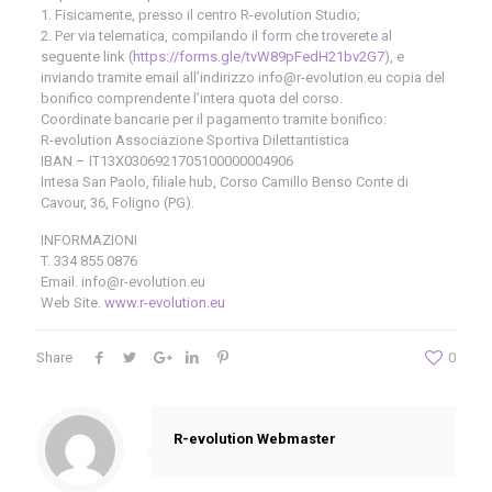
1. Fisicamente, presso il centro R-evolution Studio;
2. Per via telematica, compilando il form che troverete al
seguente link (
https://forms.gle/tvW89pFedH21bv2G7
), e
inviando tramite email all’indirizzo info@r-evolution.eu copia del
bonifico comprendente l’intera quota del corso.
Coordinate bancarie per il pagamento tramite bonifico:
R-evolution Associazione Sportiva Dilettantistica
IBAN – IT13X0306921705100000004906
Intesa San Paolo, filiale hub, Corso Camillo Benso Conte di
Cavour, 36, Foligno (PG).
INFORMAZIONI
T. 334 855 0876
Email. info@r-evolution.eu
Web Site.
www.r-evolution.eu
Share
0
R-evolution Webmaster