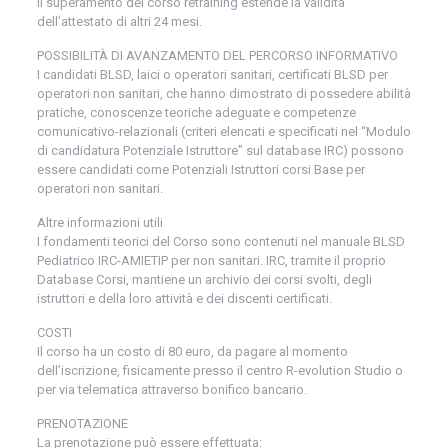
Il superamento del corso retraining estende la validità
dell’attestato di altri 24 mesi.
POSSIBILITÀ DI AVANZAMENTO DEL PERCORSO INFORMATIVO
I candidati BLSD, laici o operatori sanitari, certificati BLSD per
operatori non sanitari, che hanno dimostrato di possedere abilità
pratiche, conoscenze teoriche adeguate e competenze
comunicativo-relazionali (criteri elencati e specificati nel “Modulo
di candidatura Potenziale Istruttore” sul database IRC) possono
essere candidati come Potenziali Istruttori corsi Base per
operatori non sanitari.
Altre informazioni utili
I fondamenti teorici del Corso sono contenuti nel manuale BLSD
Pediatrico IRC-AMIETIP per non sanitari. IRC, tramite il proprio
Database Corsi, mantiene un archivio dei corsi svolti, degli
istruttori e della loro attività e dei discenti certificati.
COSTI
Il corso ha un costo di 80 euro, da pagare al momento
dell’iscrizione, fisicamente presso il centro R-evolution Studio o
per via telematica attraverso bonifico bancario.
PRENOTAZIONE
La prenotazione può essere effettuata: