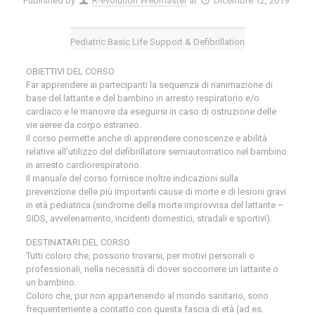
Published by
R-evolution Webmaster
at
Dicembre 12, 2019
Pediatric Basic Life Support & Defibrillation
OBIETTIVI DEL CORSO
Far apprendere ai partecipanti la sequenza di rianimazione di
base del lattante e del bambino in arresto respiratorio e/o
cardiaco e le manovre da eseguirsi in caso di ostruzione delle
vie aeree da corpo estraneo.
Il corso permette anche di apprendere conoscenze e abilità
relative all’utilizzo del defibrillatore semiautomatico nel bambino
in arresto cardiorespiratorio.
Il manuale del corso fornisce inoltre indicazioni sulla
prevenzione delle più importanti cause di morte e di lesioni gravi
in età pediatrica (sindrome della morte improvvisa del lattante –
SIDS, avvelenamento, incidenti domestici, stradali e sportivi).
DESTINATARI DEL CORSO
Tutti coloro che, possono trovarsi, per motivi personali o
professionali, nella necessità di dover soccorrere un lattante o
un bambino.
Coloro che, pur non appartenendo al mondo sanitario, sono
frequentemente a contatto con questa fascia di età (ad es.